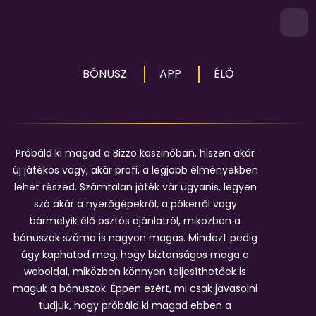
l
a
t
o
BÓNUSZ
APP
ÉLŐ
k
Próbáld ki magad a Bizzo kaszinóban, hiszen akár
új játékos vagy, akár profi, a legjobb élményekben
lehet részed. Számtalan játék vár ugyanis, legyen
szó akár a nyerőgépekről, a pókerről vagy
bármelyik élő osztós ajánlatról, miközben a
bónuszok száma is nagyon magas. Mindezt pedig
úgy kaphatod meg, hogy biztonságos maga a
weboldal, miközben könnyen teljesíthetőek is
maguk a bónuszok. Éppen ezért, mi csak javasolni
tudjuk, hogy próbáld ki magad ebben a