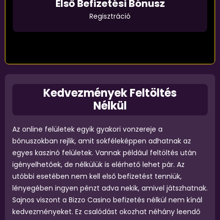
l
Első Befizetési Bónusz
ő
Regisztráció
K
r
u
p
i
é
Kedvezmények Feltöltés
k
Nélkül
Az online felületek egyik gyakori vonzereje a
V
bónuszokban rejlik, amit sokféleképpen adhatnak az
I
egyes kaszinó felületek. Vannak például feltöltés után
P
igényelhetőek, de nélkülük is elérhető lehet pár. Az
utóbbi esetében nem kell első befizetést tenniük,
lényegében ingyen pénzt adva nekik, amivel játszhatnak.
N
Sajnos viszont a Bizzo Casino befizetés nélkül nem kínál
a
kedvezményeket. Ez csalódást okozhat néhány leendő
v