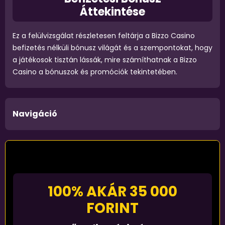
Áttekintése
ci
ó
k
Ez a felülvizsgálat részletesen feltárja a Bizzo Casino
4
befizetés nélküli bónusz világát és a szempontokat, hogy
a játékosok tisztán lássák, mire számíthatnak a Bizzo
Casino a bónuszok és promóciók tekintetében.
V
e
r
Navigáció
s
e
n
y
e
k
100% AKÁR 35 000
FORINT
É