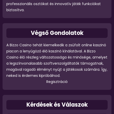
professzionális osztókat és innovatív játék funkciókat
biztosítva.
Végső Gondolatok
A Bizzo Casino tehát kiemelkedik a zsúfolt online kaszinó
piacon a lenyűgöző élő kaszinó kínálatával. A Bizzo
Casino élő részleg változatossága és minősége, amelyet
a legszínvonalasabb szoftverszolgáltatók támogatnak,
magával ragadó élményt nyújt a játékosok számára. Így,
neked is érdemes kipróbálnod.
Regisztráció
Kérdések és Válaszok