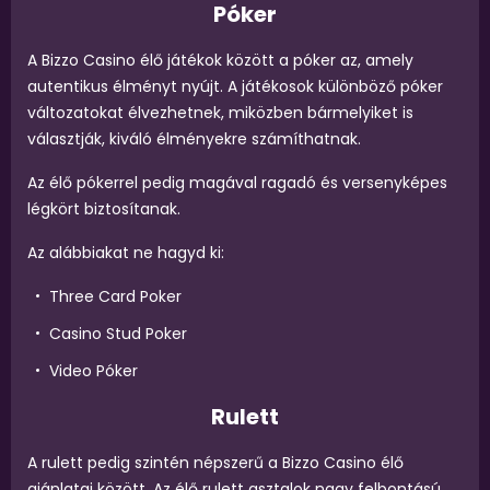
l
Póker
ő
O
A Bizzo Casino élő játékok között a póker az, amely
s
autentikus élményt nyújt. A játékosok különböző póker
z
változatokat élvezhetnek, miközben bármelyiket is
t
választják, kiváló élményekre számíthatnak.
ó
Az élő pókerrel pedig magával ragadó és versenyképes
s
légkört biztosítanak.
J
á
Az alábbiakat ne hagyd ki:
t
é
Three Card Poker
k
Casino Stud Poker
o
k
Video Póker
A
Rulett
J
á
A rulett pedig szintén népszerű a Bizzo Casino élő
t
ajánlatai között. Az élő rulett asztalok nagy felbontású